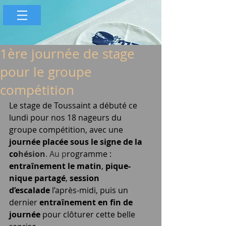
1ère journée de stage
pour le groupe
compétition
Le stage de Toussaint a débuté ce 
lundi pour nos 18 nageurs du 
groupe compétition, avec une 
journée placée sous le signe de la 
co
hésion
. Au
 p
rogramme : 
entraînement le matin
, 
pique-
nique partagé
, 
session 
d’escalade
 l’après-midi, puis un 
dernier 
entraînement en fin de 
journée
 pour clôturer cette belle 