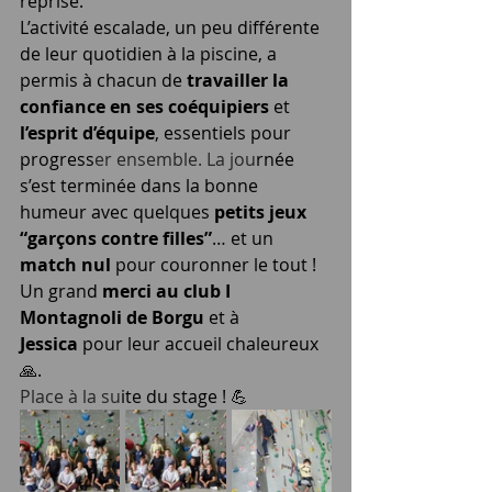
reprise.
L’activité escalade, un peu différente 
de leur quotidien à la piscine, a 
permis à chacun de 
travailler la 
confiance en ses coéquipiers
 et 
l’esprit d’équipe
, essentiels pour 
progress
er ensemble. La jou
rnée 
s’est terminée dans la bonne 
humeur avec quelques 
petits jeux 
“garçons contre filles”
… et un 
match nul
 pour couronner le tout !
Un grand 
merci au club I 
Montagnoli de Borgu
 et à 
Jessica
 pour leur accueil chaleureux
🙏.
Place
 à la su
ite du stage ! 💪