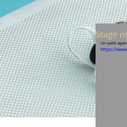
Stage m
Un petit aper
https://ww