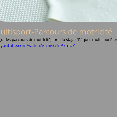
ultisport-Parcours de motricité
çu des parcours de motricité, lors du stage "Pâques multisport" e
w.youtube.com/watch?v=miG7h-P7mUY