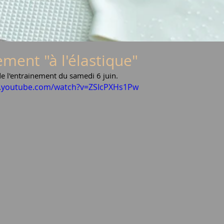
ment "à l'élastique"
de l'entrainement du samedi 6 juin. 
w.youtube.com/watch?v=ZSIcPXHs1Pw