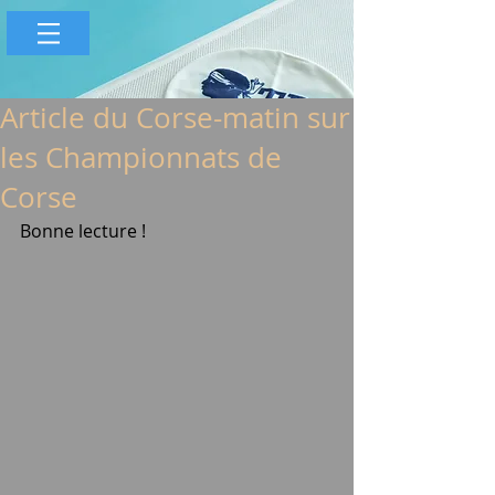
Article du Corse-matin sur
les Championnats de
Corse
Bonne lecture ! 