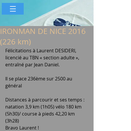
IRONMAN DE NICE 2016
(226 km)
Félicitations à Laurent DESIDERI, 
licencié au TBN « section adulte », 
entraîné par Jean Daniel.
Il se place 236ème sur 2500 au 
général
Distances à parcourir et ses temps : 
natation 3,9 km (1h05) vélo 180 km 
(5h30)/ course à pieds 42,20 km 
(3h28)
Bravo Laurent !