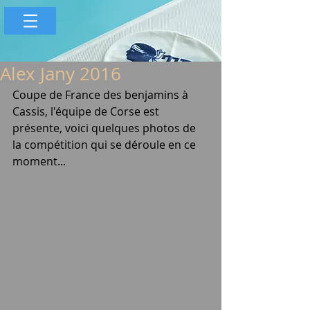
Alex Jany 2016
Coupe de France des benjamins à 
Cassis, l'équipe de Corse est 
présente, voici quelques photos de 
la compétition qui se déroule en ce 
moment...