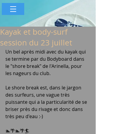
Kayak et body-surf
session du 23 juillet
Un bel après midi avec du kayak qui 
se termine par du Bodyboard dans 
le "shore break" de l'Arinella, pour 
les nageurs du club. 
Le shore break est, dans le jargon 
des surfeurs, une vague très 
puissante qui a la particularité de se 
briser près du rivage et donc dans 
très peu d'eau :-)
🏊🌴🏊🌴🏄