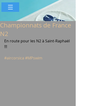
Championnats de France
N2
En route pour les N2 à Saint-Raphaël 
!!!
#aircorsica
#MPswim