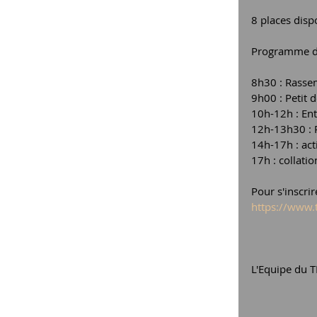
8 places disp
Programme de
8h30 : Rassem
9h00 : Petit 
10h-12h : Ent
12h-13h30 : R
14h-17h : acti
17h : collatio
Pour s'inscrir
https://www.
L'Equipe du 