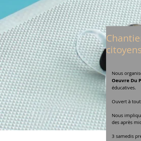
Chantie
citoyen
Nous organiso
Oeuvre Du P
éducatives.
Ouvert à tout
Nous impliquo
des après midi
3 samedis pré