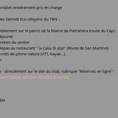
onibles entièrement pris en charge 
s Samedi Eco-citoyens du TBN :
blement sur le parvis de la Mairie de Pietranera (route du Cap)
déjeuner
retien du sentier
epas au restaurant " la Casa Di Jojo" (Route de San Martino)
vités de pleine nature (VTT, Kayak...)
n.
e : directement sur le site du club, rubrique "Réservez en ligne": 
team-bastia-natation.com/book-online
TBN