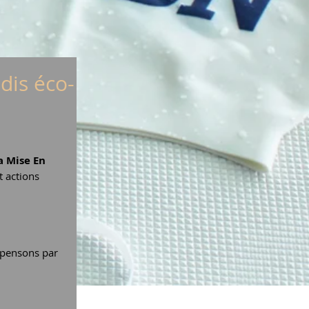
dis éco-
a Mise En 
t actions 
mpensons par 