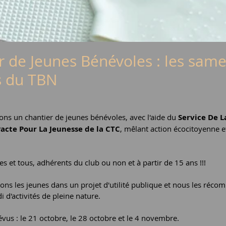
r de Jeunes Bénévoles : les same
s du TBN
ns un chantier de jeunes bénévoles, avec l'aide du 
Service De L
acte Pour La Jeunesse de la CTC
, mêlant action écocitoyenne e
es et tous, adhérents du club ou non et à partir de 15 ans !!!
ns les jeunes dans un projet d'utilité publique et nous les réco
 d'activités de pleine nature.
vus : le 21 octobre, le 28 octobre et le 4 novembre.