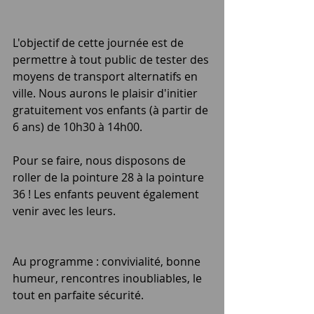
L'objectif de cette journée est de 
permettre à tout public de tester des 
moyens de transport alternatifs en 
ville. Nous aurons le plaisir d'initier 
gratuitement vos enfants (à partir de 
6 ans) de 10h30 à 14h00.
Pour se faire, nous disposons de 
roller de la pointure 28 à la pointure 
36 ! Les enfants peuvent également 
venir avec les leurs.
Au programme : convivialité, bonne 
humeur, rencontres inoubliables, le 
tout en parfaite sécurité. 