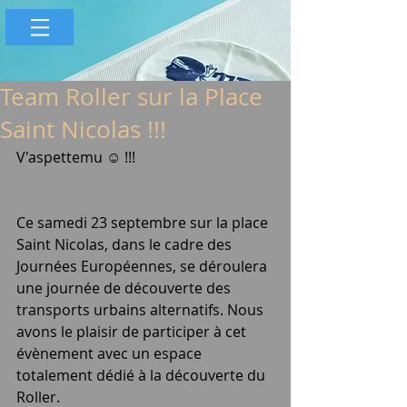
Team Roller sur la Place
Saint Nicolas !!!
V'aspettemu ☺️ !!!
Ce samedi 23 septembre sur la place 
Saint Nicolas, dans le cadre des 
Journées Européennes, se déroulera 
une journée de découverte des 
transports urbains alternatifs. Nous 
avons le plaisir de participer à cet 
évènement avec un espace 
totalement dédié à la découverte du 
Roller.