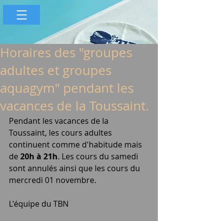
Horaires des "groupes
adultes et groupes
aquagym" pendant les
vacances de la Toussaint.
Pendant les vacances de la 
Toussaint, les cours adultes 
continuent comme d'habitude mais 
de 
20h à 21h
. Les cours du samedi 
sont annulés ainsi que les cours du 
mercredi 01 novembre.
L'équipe du TBN