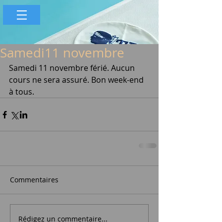
Samedi11 novembre
Samedi 11 novembre férié. Aucun 
cours ne sera assuré. Bon week-end 
à tous.
Commentaires
Rédigez un commentaire...