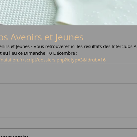
bs Avenirs et Jeunes
nirs et Jeunes - Vous retrouverez ici les résultats des Interclubs A
t eu lieu ce Dimanche 10 Décembre : 
ffnatation.fr/script/dossiers.php?idtyp=3&idrub=16
s