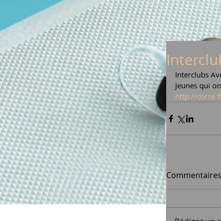
Interclu
Interclubs Ave
Jeunes qui on
http://corse.
Commentaire