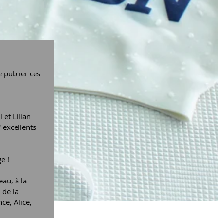
 publier ces 
et Lilian 
 excellents 
e !
au, à la 
 de la 
ce, Alice, 