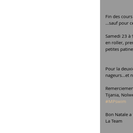
Fin des cours
...sauf pour 
Samedi 23 à 9
en roller, pr
petites patin
Pour la deuxi
nageurs...et 
Remerciements
Tijania, Nolwe
#MPswim
Bon Natale a 
La Team