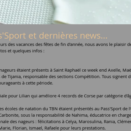
'Sport et dernières news...
urs des vacances des fêtes de fin d'année, nous avons le plaisir de
os et quelques infos :
 nageurs étaient présents à Saint Raphaël ce week end Axelle, Maël 
e Tijania, responsable des sections Compétition. Tous signent d'
urageants à cette période.
ale pour Lilian qui améliore 4 records de Corse par catégorie d'âg
es écoles de natation du TBN étaient présentés au Pass'Sport de l'e
 Carbonite, sous la responsabilité de Nahima, éducatrice en charge
nale des nageurs : félicitations à Celya, Marosulina, Rania, Clémen
Marie, Florian, Ismael, Rafaele pour leurs prestations.