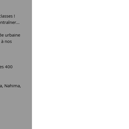
lasses ! 
ntraîner...
ée urbaine 
 à nos 
es 400 
ia, Nahima, 