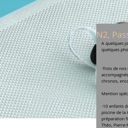
N2, Pass
A quelques jo
quelques phot
-Trois de nos
accompagnés d
chronos, enco
Mention spéci
-10 enfants d
piscine de la
préparation fi
Théo, Pierre-