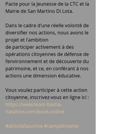
Pacte pour la Jeunesse de la CTC et la 
Mairie de San Martino Di Lota.
Dans le cadre d’une réelle volonté de 
diversifier nos actions, nous avons le 
projet et l'ambition
de participer activement à des 
opérations citoyennes de défense de 
l’environnement et de découverte du 
patrimoine, et ce, en conférant à nos 
actions une dimension éducative.
Vous voulez participer à cette action 
citoyenne, inscrivez-vous en ligne ici : 
https://www.team-bastia-
natation.com/book-online
#attivitàSpurtive
#campàInseme