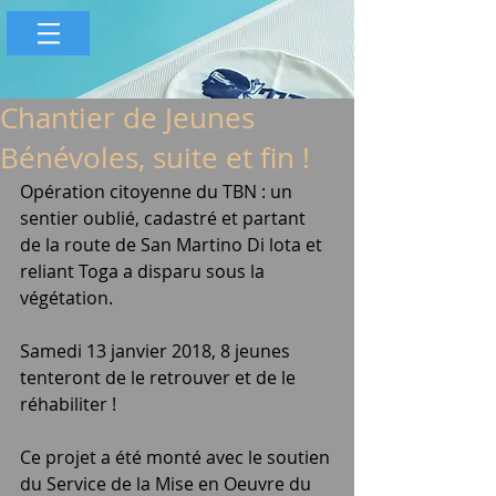
Chantier de Jeunes
Bénévoles, suite et fin !
Opération citoyenne du TBN : un 
sentier oublié, cadastré et partant 
de la route de San Martino Di lota et 
reliant Toga a disparu sous la 
végétation.
Samedi 13 janvier 2018, 8 jeunes 
tenteront de le retrouver et de le 
réhabiliter !
Ce projet a été monté avec le soutien 
du Service de la Mise en Oeuvre du 