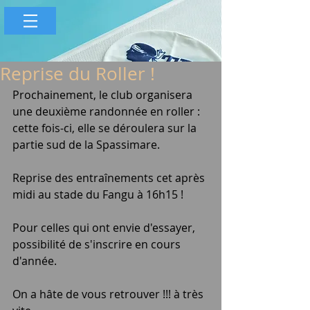
Reprise du Roller !
Prochainement, le club organisera 
une deuxième randonnée en roller : 
cette fois-ci, elle se déroulera sur la 
partie sud de la Spassimare. 
Reprise des entraînements cet après 
midi au stade du Fangu à 16h15 !
Pour celles qui ont envie d'essayer, 
possibilité de s'inscrire en cours 
d'année.
On a hâte de vous retrouver !!! à très 