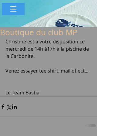
Boutique du club MP
Christine est à votre disposition ce 
mercredi de 14h à17h à la piscine de 
la Carbonite.
Venez essayer tee shirt, maillot ect...
Le Team Bastia