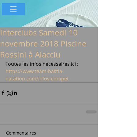
Interclubs Samedi 10
novembre 2018 Piscine
Rossini à Aiacciu
Toutes les infos nécessaires ici : 
https://www.team-bastia-
natation.com/infos-compet
Commentaires