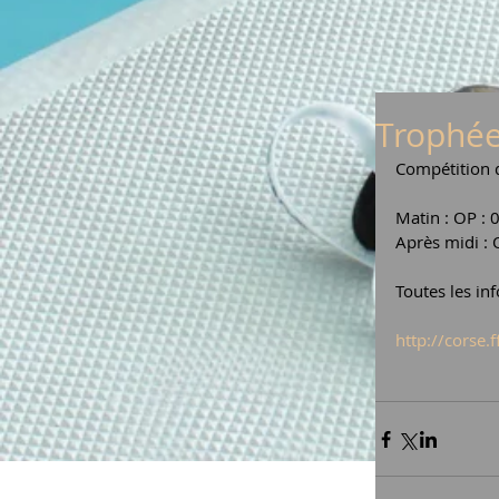
Trophée
Compétition d
Matin : OP : 
Après midi : 
Toutes les inf
http://corse.