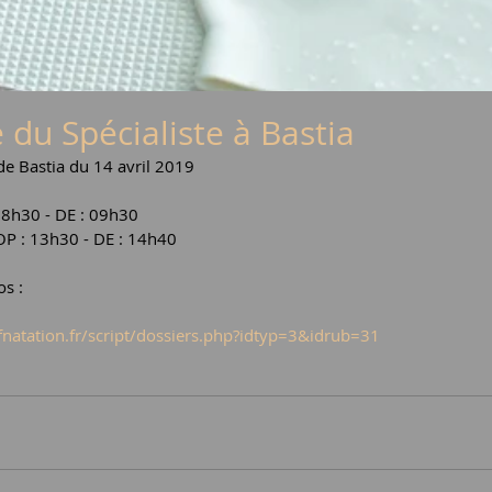
 du Spécialiste à Bastia
e Bastia du 14 avril 2019
08h30 - DE : 09h30
OP : 13h30 - DE : 14h40
os :
ffnatation.fr/script/dossiers.php?idtyp=3&idrub=31