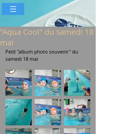
"Aqua Cool" du samedi 18
mai
Petit "album photo souvenir" du 
samedi 18 mai 