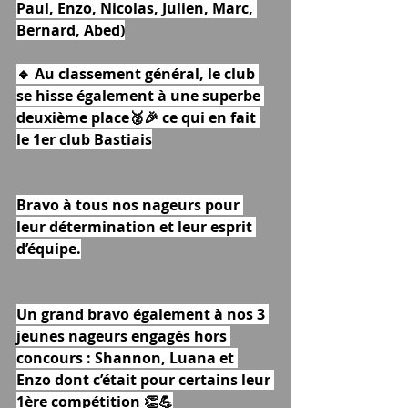
Paul, Enzo, Nicolas, Julien, Marc, 
Bernard, Abed)
🔹 Au classement général, le club 
se hisse également à une superbe 
deuxième place🥈🎉 ce qui en fait 
le 1er club Bastiais
Bravo à tous nos nageurs pour 
leur détermination et leur esprit 
d’équipe.
Un grand bravo également à nos 3 
jeunes nageurs engagés hors 
concours : Shannon, Luana et 
Enzo dont c’était pour certains leur 
1ère compétition 👏💪