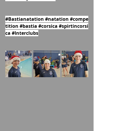
#Bastianatation
#natation
#compe
tition
#bastia
#corsica
#spirtincorsi
ca
#Interclubs