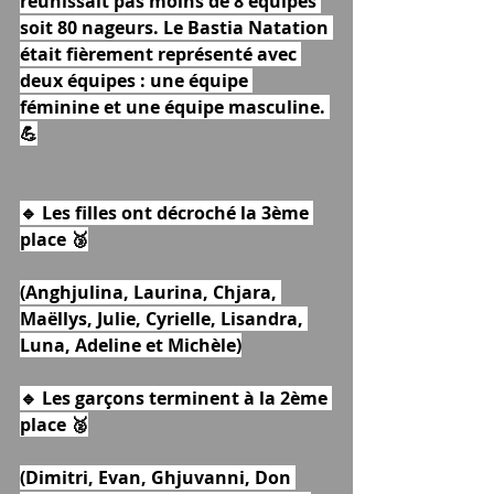
réunissait pas moins de 8 équipes 
soit 80 nageurs. Le Bastia Natation 
était fièrement représenté avec 
deux équipes : une équipe 
féminine et une équipe masculine. 
💪
🔹 Les filles ont décroché la 3ème 
place 🥉
(Anghjulina, Laurina, Chjara, 
Maëllys, Julie, Cyrielle, Lisandra, 
Luna, Adeline et Michèle)
🔹 Les garçons terminent à la 2ème 
place 🥈
(Dimitri, Evan, Ghjuvanni, Don 