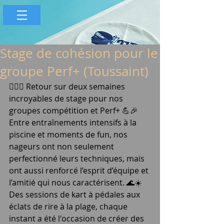
Stage de cohésion pour le
groupe Perf+ (Toussaint)
🏊‍♂️✨ Retour sur deux semaines 
incroyables de stage pour nos 
groupes compétition et Perf+ 💪🎉
Entre entraînements intensifs à la 
piscine et moments de fun, nos 
nageurs ont non seulement 
perfectionné leurs techniques, mais 
ont aussi renforcé l’esprit d’équipe et 
l’amitié qui nous caractérisent. 🌊☀️
Des sessions de kart à pédales aux 
éclats de rire à la plage, chaque 
instant a été l'occasion de créer des 