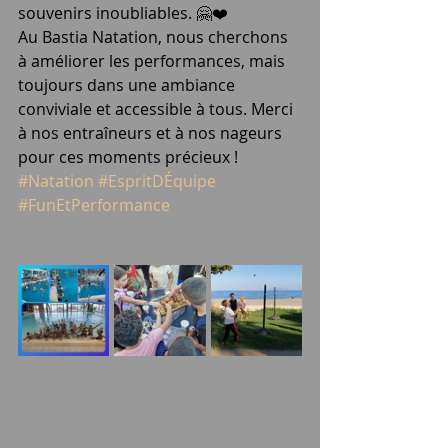
souvenirs inoubliables. 🤗❤️
Au Bastia Natation, nous cherchons 
à améliorer les performances, mais 
toujours dans une ambiance 
conviviale et accessible à tous. Merci 
à nos entraîneurs et à nos nageurs 
pour ces moments précieux !
#Natation
#EspritDÉquipe
#FunEtPerformance