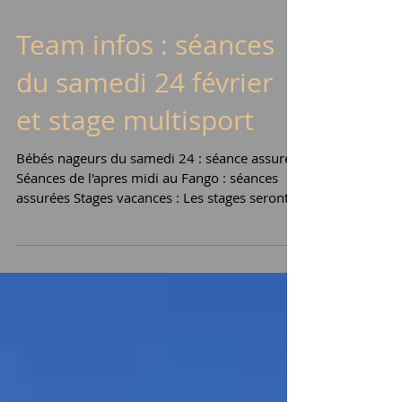
Team infos : séances
du samedi 24 février
et stage multisport
Bébés nageurs du samedi 24 : séance assurée
Séances de l'apres midi au Fango : séances
assurées Stages vacances : Les stages seront...