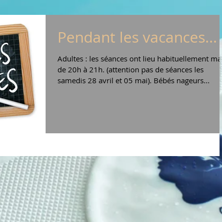
Pendant les vacances...
Adultes : les séances ont lieu habituellement ma
de 20h à 21h. (attention pas de séances les
samedis 28 avril et 05 mai). Bébés nageurs...