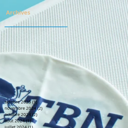
Archives
is
octobre 2025
(1)
1 post
novembre 2024
(2)
2 posts
octobre 2024
(2)
2 posts
août 2024
(1)
1 post
juillet 2024
(1)
1 post