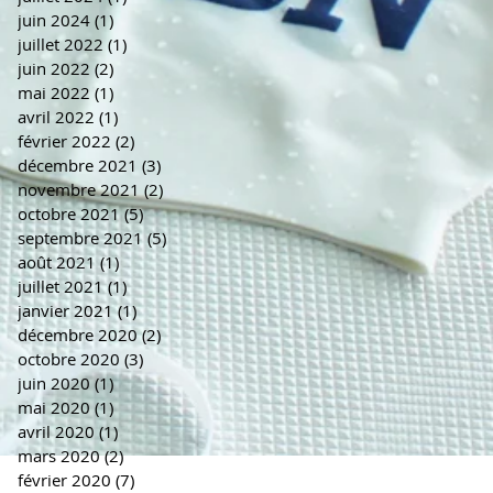
juin 2024
(1)
1 post
juillet 2022
(1)
1 post
juin 2022
(2)
2 posts
mai 2022
(1)
1 post
avril 2022
(1)
1 post
février 2022
(2)
2 posts
décembre 2021
(3)
3 posts
novembre 2021
(2)
2 posts
octobre 2021
(5)
5 posts
septembre 2021
(5)
5 posts
août 2021
(1)
1 post
juillet 2021
(1)
1 post
janvier 2021
(1)
1 post
décembre 2020
(2)
2 posts
octobre 2020
(3)
3 posts
juin 2020
(1)
1 post
mai 2020
(1)
1 post
avril 2020
(1)
1 post
mars 2020
(2)
2 posts
février 2020
(7)
7 posts