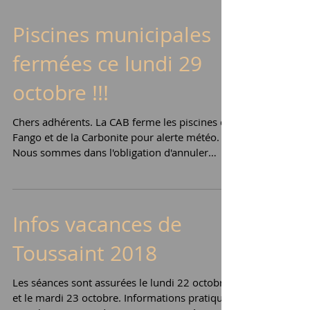
Piscines municipales
fermées ce lundi 29
octobre !!!
Chers adhérents. La CAB ferme les piscines du
Fango et de la Carbonite pour alerte météo.
Nous sommes dans l'obligation d'annuler
toutes...
Infos vacances de
Toussaint 2018
Les séances sont assurées le lundi 22 octobre
et le mardi 23 octobre. Informations pratiques